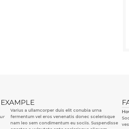
 EXAMPLE
F
Varius a ullamcorper duis elit conubia urna
How
tur
fermentum vel eros venenatis donec scelerisque
Sod
nam leo sem condimentum eu sociis. Suspendisse
ves