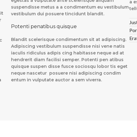
egestas a vulputate ante scelerisque aliquam
a e
suspendisse metus a a condimentum eu vestibulum
tel
it
vestibulum dui posuere tincidunt blandit.
r
Jus
Potenti penatibus quisque
Por
Era
Blandit scelerisque condimentum sit at adipiscing.
c
Adipiscing vestibulum suspendisse nisi vene natis
iaculis ridiculus adipis cing habitasse neque ad at
hendrerit diam facilisi semper. Potenti pen atibus
quisque suspen disse fusce sociosqu lobor tis eget
neque nascetur posuere nisi adipiscing condim
a
entum in vulputate auctor a sem viverra.