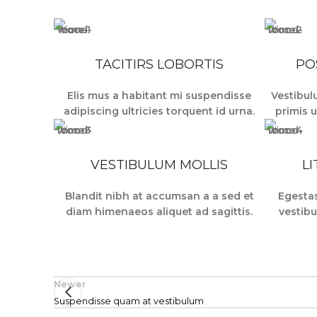
TACITIRS LOBORTIS
PO
Elis mus a habitant mi suspendisse
Vestibul
adipiscing ultricies torquent id urna.
primis u
VESTIBULUM MOLLIS
L
Blandit nibh at accumsan a a sed et
Egestas
diam himenaeos aliquet ad sagittis.
vestibu
Newer
Suspendisse quam at vestibulum