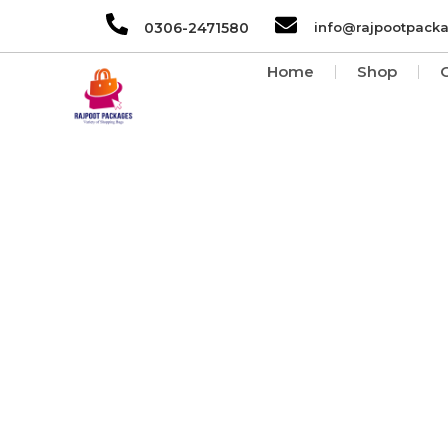
0306-2471580
info@rajpootpack
Home
Shop